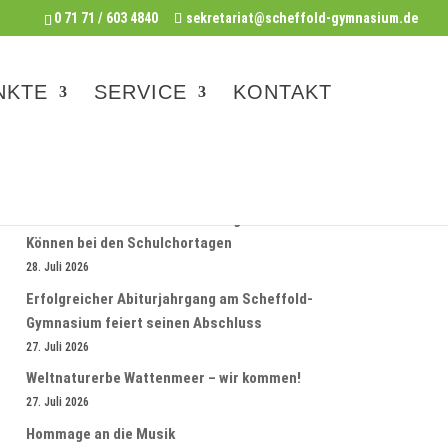
0 71 71 / 603 4840
sekretariat@scheffold-gymnasium.de
NKTE
SERVICE
KONTAKT
AKTUELLE NEWS
Scheffold- Unterstufenchor zeigt sein
Können bei den Schulchortagen
28. Juli 2026
Erfolgreicher Abiturjahrgang am Scheffold-
Gymnasium feiert seinen Abschluss
27. Juli 2026
Weltnaturerbe Wattenmeer – wir kommen!
27. Juli 2026
Hommage an die Musik