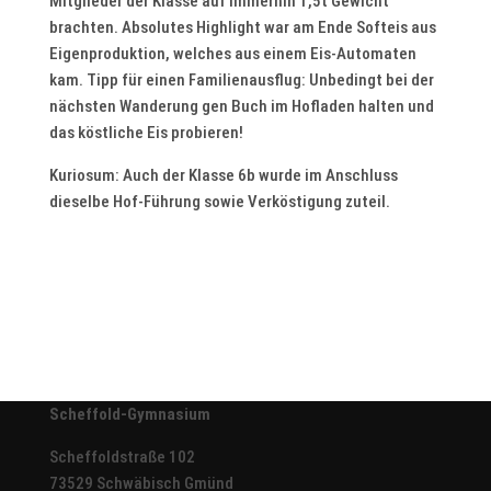
Mitglieder der Klasse auf immerhin 1,5t Gewicht
brachten. Absolutes Highlight war am Ende Softeis aus
Eigenproduktion, welches aus einem Eis-Automaten
kam. Tipp für einen Familienausflug: Unbedingt bei der
nächsten Wanderung gen Buch im Hofladen halten und
das köstliche Eis probieren!
Kuriosum: Auch der Klasse 6b wurde im Anschluss
dieselbe Hof-Führung sowie Verköstigung zuteil.
Scheffold-Gymnasium
Scheffoldstraße 102
73529 Schwäbisch Gmünd