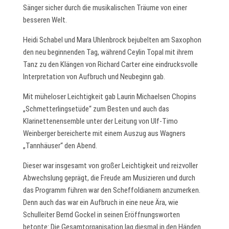
Sänger sicher durch die musikalischen Träume von einer
besseren Welt.
Heidi Schabel und Mara Uhlenbrock bejubelten am Saxophon
den neu beginnenden Tag, während Ceylin Topal mit ihrem
Tanz zu den Klängen von Richard Carter eine eindrucksvolle
Interpretation von Aufbruch und Neubeginn gab.
Mit müheloser Leichtigkeit gab Laurin Michaelsen Chopins
„Schmetterlingsetüde“ zum Besten und auch das
Klarinettenensemble unter der Leitung von Ulf-Timo
Weinberger bereicherte mit einem Auszug aus Wagners
„Tannhäuser“ den Abend.
Dieser war insgesamt von großer Leichtigkeit und reizvoller
Abwechslung geprägt, die Freude am Musizieren und durch
das Programm führen war den Scheffoldianern anzumerken.
Denn auch das war ein Aufbruch in eine neue Ära, wie
Schulleiter Bernd Gockel in seinen Eröffnungsworten
betonte: Die Gesamtorganisation lag diesmal in den Händen