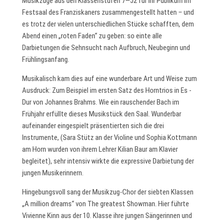
Musikzüge aus den Klassenstufen 7—J2 für ihr Publikum im
Festsaal des Franziskaners zusammengestellt hatten – und
es trotz der vielen unterschiedlichen Stücke schafften, dem
Abend einen „roten Faden“ zu geben: so einte alle
Darbietungen die Sehnsucht nach Aufbruch, Neubeginn und
Frühlingsanfang.
Musikalisch kam dies auf eine wunderbare Art und Weise zum
Ausdruck: Zum Beispiel im ersten Satz des Horntrios in Es -
Dur von Johannes Brahms. Wie ein rauschender Bach im
Frühjahr erfüllte dieses Musikstück den Saal. Wunderbar
aufeinander eingespielt präsentierten sich die drei
Instrumente, (Sara Stütz an der Violine und Sophia Kottmann
am Horn wurden von ihrem Lehrer Kilian Baur am Klavier
begleitet), sehr intensiv wirkte die expressive Darbietung der
jungen Musikerinnern.
Hingebungsvoll sang der Musikzug-Chor der siebten Klassen
„A million dreams“ von The greatest Showman. Hier führte
Vivienne Kinn aus der 10. Klasse ihre jungen Sängerinnen und