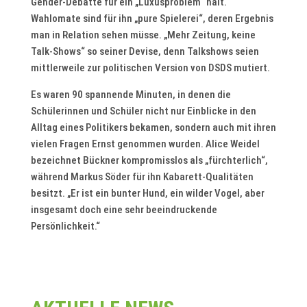
Gender-Debatte für ein „Luxusproblem“ hält.
Wahlomate sind für ihn „pure Spielerei“, deren Ergebnis
man in Relation sehen müsse. „Mehr Zeitung, keine
Talk-Shows“ so seiner Devise, denn Talkshows seien
mittlerweile zur politischen Version von DSDS mutiert.
Es waren 90 spannende Minuten, in denen die
Schülerinnen und Schüler nicht nur Einblicke in den
Alltag eines Politikers bekamen, sondern auch mit ihren
vielen Fragen Ernst genommen wurden. Alice Weidel
bezeichnet Bückner kompromisslos als „fürchterlich“,
während Markus Söder für ihn Kabarett-Qualitäten
besitzt. „Er ist ein bunter Hund, ein wilder Vogel, aber
insgesamt doch eine sehr beeindruckende
Persönlichkeit.“