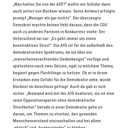
„Was halten Sie von der AfD?“ wollte ein Schüler dann
auch sofort von Bückner wissen. Seine Antwort erfolgte
prompt „Weniger als gar nichts“. Der überzeugte
Demokrat machte keinen Hehl daraus, dass die CDU
auch zu anderen Parteien in Konkurrenz stehe. Der
Unterscheid sei nur: „Es geht immer um einen
konstruktiven Streit“. Die AfD ist für ihn außerhalb des
demokratischen Spektrums, da sie über ein
„menschenverachtendes Gedankengut“ verfüge und
spätestens nach zwei Sätzen, egal zu welchem Thema,
beginnt gegen Flüchtlinge zu hetzen. Ob er in ihrem
Erstarken eine Gefahr für die Demokratie sehe, wurde
Bückner im Anschluss gefragt. Auch da gab er sich
sicher: „Niemand wird mit der AfD koalieren, sie ist eine
reine Oppositionspartei ohne demokratische
Streitkultur.“ Gerade in einer Demokratie gehe es
darum, um Themen zu streiten, den gesunden
Menschenverstand einzuschalten und bei allem
„ehrlich“ und „bodenständig“ zu bleiben.