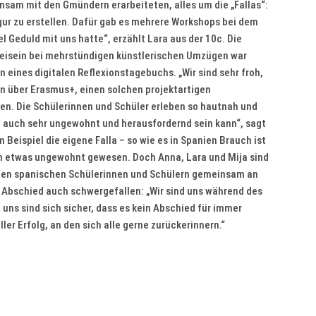
nsam mit den Gmündern erarbeiteten, alles um die „Fallas“:
igur zu erstellen. Dafür gab es mehrere Workshops bei dem
l Geduld mit uns hatte“, erzählt Lara aus der 10c. Die
abeisein bei mehrstündigen künstlerischen Umzügen war
 eines digitalen Reflexionstagebuchs. „Wir sind sehr froh,
on über Erasmus+, einen solchen projektartigen
en. Die Schülerinnen und Schüler erleben so hautnah und
 auch sehr ungewohnt und herausfordernd sein kann“, sagt
Beispiel die eigene Falla – so wie es in Spanien Brauch ist
ch etwas ungewohnt gewesen. Doch Anna, Lara und Mija sind
t den spanischen Schülerinnen und Schülern gemeinsam an
er Abschied auch schwergefallen: „Wir sind uns während des
uns sind sich sicher, dass es kein Abschied für immer
er Erfolg, an den sich alle gerne zurückerinnern.“