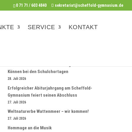
0 71 71 / 603 4840
sekretariat@scheffold-gymnasium.de
NKTE
SERVICE
KONTAKT
AKTUELLE NEWS
Scheffold- Unterstufenchor zeigt sein
Können bei den Schulchortagen
28. Juli 2026
Erfolgreicher Abiturjahrgang am Scheffold-
Gymnasium feiert seinen Abschluss
27. Juli 2026
Weltnaturerbe Wattenmeer – wir kommen!
27. Juli 2026
Hommage an die Musik