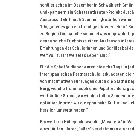
schüler schon im Dezember in Schwäbisch Gmün
und -partnern ein Schattentheater-Projekt durchg
Austauschfahrt nach Spanien. „Natürlich waren wi
10c, „aber es gab ein freudiges Wiedersehen.“ S
zu Beginn für manche schon etwas ungewohnt ge
genau solche Erlebnisse einen Austausch interessa
Erfahrungen der Schülerinnen und Schüler bei der
wertvoll für ihr weiteres Leben sind.“
Für die Scheffoldianer waren die acht Tage in je
ihrer spanischen Partnerschule, erkundeten die
von informativen Führungen durch die Städte begl
Burg, welche früher auch eine Papstresidenz gewe
weitläufige Strand, wo wir den tollen Sonnenunter
natürlich lernten wir die spanische Kultur und L
herzlich umsorgt haben.“
Ein weiterer Höhepunkt war die „Mascletà“ in Val
einzuläuten. Unter „Fallas“ versteht man ein trad