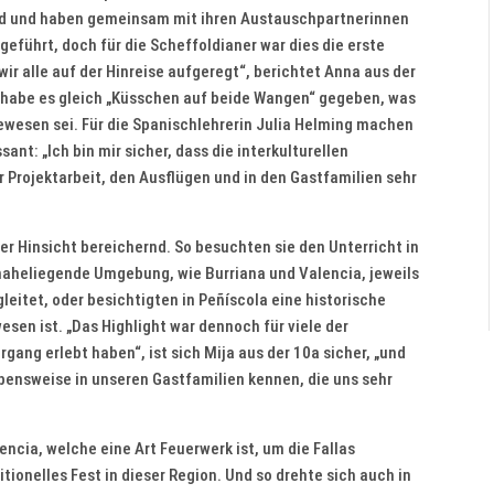
d und haben gemeinsam mit ihren Austauschpartnerinnen
eführt, doch für die Scheffoldianer war dies die erste
r alle auf der Hinreise aufgeregt“, berichtet Anna aus der
o habe es gleich „Küsschen auf beide Wangen“ gegeben, was
wesen sei. Für die Spanischlehrerin Julia Helming machen
nt: „Ich bin mir sicher, dass die interkulturellen
 Projektarbeit, den Ausflügen und in den Gastfamilien sehr
der Hinsicht bereichernd. So besuchten sie den Unterricht in
 naheliegende Umgebung, wie Burriana und Valencia, jeweils
eitet, oder besichtigten in Peñíscola eine historische
sen ist. „Das Highlight war dennoch für viele der
gang erlebt haben“, ist sich Mija aus der 10a sicher, „und
ebensweise in unseren Gastfamilien kennen, die uns sehr
encia, welche eine Art Feuerwerk ist, um die Fallas
itionelles Fest in dieser Region. Und so drehte sich auch in