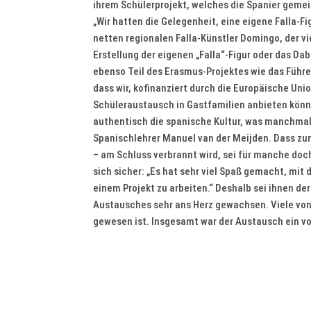
ihrem Schülerprojekt, welches die Spanier gemei
„Wir hatten die Gelegenheit, eine eigene Falla-F
netten regionalen Falla-Künstler Domingo, der vie
Erstellung der eigenen „Falla“-Figur oder das D
ebenso Teil des Erasmus-Projektes wie das Führen
dass wir, kofinanziert durch die Europäische Uni
Schüleraustausch in Gastfamilien anbieten könn
authentisch die spanische Kultur, was manchmal
Spanischlehrer Manuel van der Meijden. Dass zum 
– am Schluss verbrannt wird, sei für manche do
sich sicher: „Es hat sehr viel Spaß gemacht, mi
einem Projekt zu arbeiten.“ Deshalb sei ihnen d
Austausches sehr ans Herz gewachsen. Viele von 
gewesen ist. Insgesamt war der Austausch ein voll