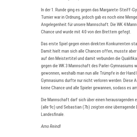
In der 1. Runde ging es gegen das Margarete-Steiff-Gy
Turnier war in Ordnung, jedoch gab es noch eine Meng
Angelegenheit für unsere Mannschaft. Die WK 4 Mann
Chance und wurde mit 4:0 von den Brettern gefegt.
Das erste Spiel gegen einen direkten Konkurrenten sta
Damit hielt man sich alle Chancen offen, musste aber
auf den Meistertitel und damit verbunden die Qualifik
gegen die WK 3 Mannschaft des Parler-Gymnasiums wur
gewonnen, weshalb man nun alle Trümpfe in der Hand 
Gymnasiums durfte nur nicht verloren werden. Diese 
keine Chance und alle Spieler gewannen, sodass es am 
Die Mannschaft darf sich über einen herausragenden e
(alle 9c) und Sebastian (7b) zeigten eine überragende 
Landesfinale.
Arno Reindl