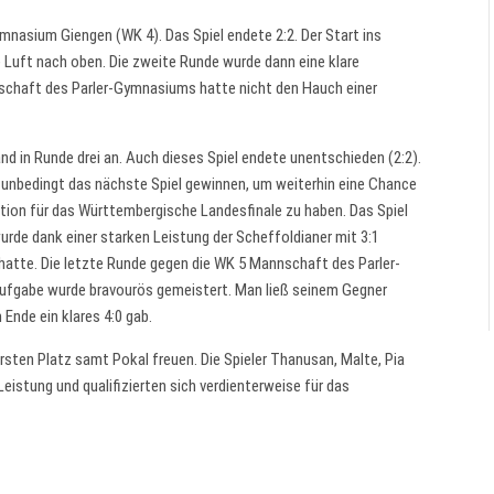
mnasium Giengen (WK 4). Das Spiel endete 2:2. Der Start ins
e Luft nach oben. Die zweite Runde wurde dann eine klare
schaft des Parler-Gymnasiums hatte nicht den Hauch einer
nd in Runde drei an. Auch dieses Spiel endete unentschieden (2:2).
 unbedingt das nächste Spiel gewinnen, um weiterhin eine Chance
ation für das Württembergische Landesfinale zu haben. Das Spiel
de dank einer starken Leistung der Scheffoldianer mit 3:1
hatte. Die letzte Runde gegen die WK 5 Mannschaft des Parler-
Aufgabe wurde bravourös gemeistert. Man ließ seinem Gegner
Ende ein klares 4:0 gab.
rsten Platz samt Pokal freuen. Die Spieler Thanusan, Malte, Pia
Leistung und qualifizierten sich verdienterweise für das