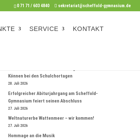
0 71 71 / 603 4840
sekretariat@scheffold-gymnasium.de
NKTE
SERVICE
KONTAKT
AKTUELLE NEWS
Scheffold- Unterstufenchor zeigt sein
Können bei den Schulchortagen
28. Juli 2026
Erfolgreicher Abiturjahrgang am Scheffold-
Gymnasium feiert seinen Abschluss
27. Juli 2026
Weltnaturerbe Wattenmeer – wir kommen!
27. Juli 2026
Hommage an die Musik