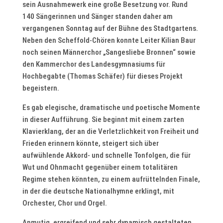
sein Ausnahmewerk eine große Besetzung vor. Rund
140 Sängerinnen und Sänger standen daher am
vergangenen Sonntag auf der Bühne des Stadtgartens.
Neben den Scheffold-Chören konnte Leiter Kilian Baur
noch seinen Männerchor „Sangesliebe Bronnen“ sowie
den Kammerchor des Landesgymnasiums für
Hochbegabte (Thomas Schäfer) für dieses Projekt
begeistern.
Es gab elegische, dramatische und poetische Momente
in dieser Aufführung. Sie beginnt mit einem zarten
Klavierklang, der an die Verletzlichkeit von Freiheit und
Frieden erinnern könnte, steigert sich über
aufwühlende Akkord- und schnelle Tonfolgen, die für
Wut und Ohnmacht gegenüber einem totalitären
Regime stehen könnten, zu einem aufrüttelnden Finale,
in der die deutsche Nationalhymne erklingt, mit
Orchester, Chor und Orgel.
Anmutig, ergreifend und sehr dynamisch gestalteten