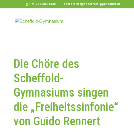
0 71 71 / 603 4840
sekretariat@scheffold-gymnasium.de
Die Chöre des
Scheffold-
Gymnasiums singen
die „Freiheitssinfonie“
von Guido Rennert