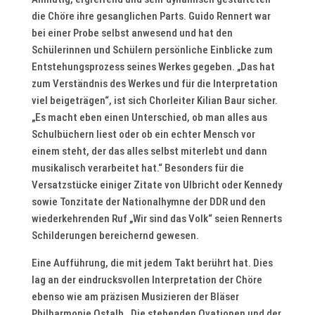
die Chöre ihre gesanglichen Parts. Guido Rennert war
bei einer Probe selbst anwesend und hat den
Schülerinnen und Schülern persönliche Einblicke zum
Entstehungsprozess seines Werkes gegeben. „Das hat
zum Verständnis des Werkes und für die Interpretation
viel beigeträgen“, ist sich Chorleiter Kilian Baur sicher.
„Es macht eben einen Unterschied, ob man alles aus
Schulbüchern liest oder ob ein echter Mensch vor
einem steht, der das alles selbst miterlebt und dann
musikalisch verarbeitet hat.“ Besonders für die
Versatzstücke einiger Zitate von Ulbricht oder Kennedy
sowie Tonzitate der Nationalhymne der DDR und den
wiederkehrenden Ruf „Wir sind das Volk“ seien Rennerts
Schilderungen bereichernd gewesen.
Eine Aufführung, die mit jedem Takt berührt hat. Dies
lag an der eindrucksvollen Interpretation der Chöre
ebenso wie am präzisen Musizieren der Bläser
Philharmonie Ostalb. Die stehenden Ovationen und der